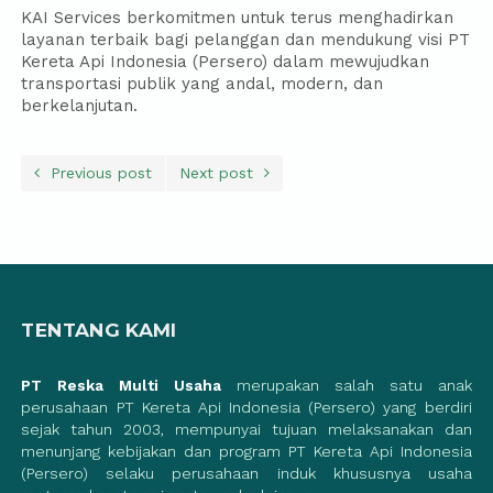
KAI Services berkomitmen untuk terus menghadirkan
layanan terbaik bagi pelanggan dan mendukung visi PT
Kereta Api Indonesia (Persero) dalam mewujudkan
transportasi publik yang andal, modern, dan
berkelanjutan.
Previous post
Next post
TENTANG KAMI
PT Reska Multi Usaha
merupakan salah satu anak
perusahaan PT Kereta Api Indonesia (Persero) yang berdiri
sejak tahun 2003, mempunyai tujuan melaksanakan dan
menunjang kebijakan dan program PT Kereta Api Indonesia
(Persero) selaku perusahaan induk khususnya usaha