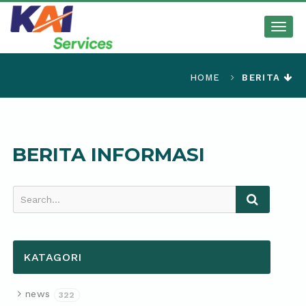
Togg
navig
HOME
BERITA
BERITA INFORMASI
Search...
KATAGORI
news
322