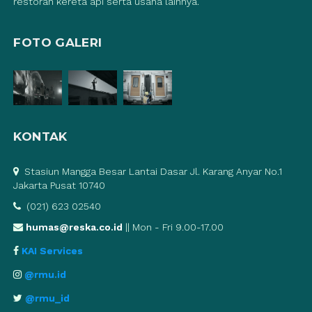
restoran kereta api serta usaha lainnya.
FOTO GALERI
KONTAK
Stasiun Mangga Besar Lantai Dasar Jl. Karang Anyar No.1
Jakarta Pusat 10740
(021) 623 02540
humas@reska.co.id
|| Mon - Fri 9.00-17.00
KAI Services
@rmu.id
@rmu_id