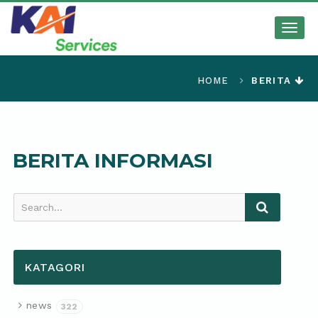
Togg
navig
HOME
BERITA
BERITA INFORMASI
Search...
KATAGORI
news
322