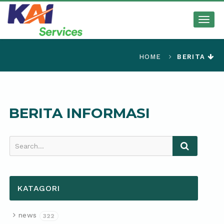
Togg
navig
HOME
BERITA
BERITA INFORMASI
Search...
KATAGORI
news
322